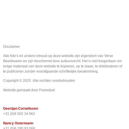
Disclaimer
Alle foto’s en andere inhoud op deze website zijn eigendom van Verse
Beeldwaren en zijn beschermd door auteursrecht. Het is niet toegestaan om
enige materiaal van deze website te kopieren, op te slaan, te distributeren of
te publiceren zonder voorafgaande schriftelijke toestemming.
Copyright © 2025 Alle rechten voorbehouden
Website gemaakt door
Framefuel
foto@versebeeldwaren.nl
Geertjan Cornelissen
+31 (0)6 502 34 862
Nancy Ostermann
+31 (0)6 280 93 066