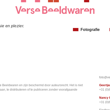
ie en plezier.
Fotografie
foto@ve
e Beeldwaren en zijn beschermd door auteursrecht. Het is niet
Geertja
aan, te distributeren of te publiceren zonder voorafgaande
+31 (0)
Nancy 
+31 (0)
Eindho