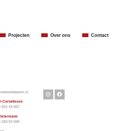
Projecten
Over ons
Contact
rsebeeldwaren.nl
n Cornelissen
6 502 34 862
Ostermann
6 280 93 066
ven