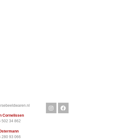
rsebeeldwaren.nl
n Cornelissen
6 502 34 862
Ostermann
6 280 93 066