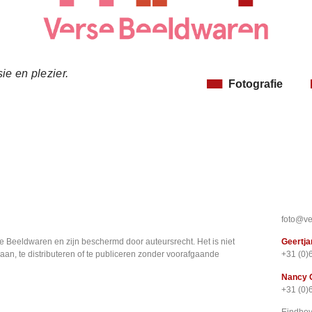
ie en plezier.
Fotografie
foto@ve
e Beeldwaren en zijn beschermd door auteursrecht. Het is niet
Geertja
aan, te distributeren of te publiceren zonder voorafgaande
+31 (0)
Nancy 
+31 (0)
Eindho