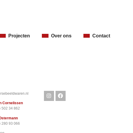
Projecten
Over ons
Contact
rsebeeldwaren.nl
n Cornelissen
6 502 34 862
Ostermann
6 280 93 066
ven